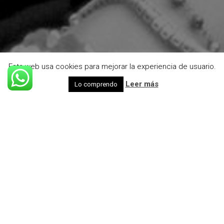
Esta web usa cookies para mejorar la experiencia de usuario.
 
Leer má
Lo comprendo
TERAPIAS ONLINE
TERAPIAS 
PSICOLÓGICAS 
ONLINE
Las 
terapias psicológicas online
 las realizaremos a 
través de
 Teléfono, Tablet o PC
 y voy a atenderte yo 